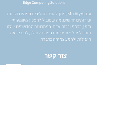
עם ModifyAI, ניתן לשפר תהליכים קיימים ולבנות
שירותים חדשים, מה שמוביל לחסכון משמעותי
בזמן, בכסף ובכוח אדם. הפתרונות החדשניים שלנו
נועדו לייעל את זרימות העבודה שלך, להגביר את
היעילות ולהניע צמיחה בחברה.
צור קשר
רח' אלי הורוביץ 12, רחובות,
ישראל,
7608801
+972-72-2121117
info@modifyai.com