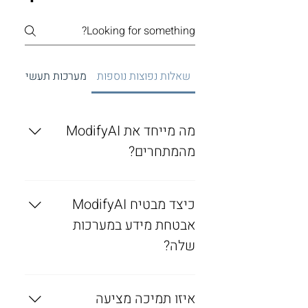
שאלות נפוצות נוספות
מערכות תעשייתיות 
מה מייחד את ModifyAI
מהמתחרים?
שילוב ייחודי של מומחיות בתעשייה,
כיצד מבטיח ModifyAI
יישום טכנולוגיה מתקדמת ופתרונות
ממוקדי לקוח המותאמים לצרכים
אבטחת מידע במערכות
תפעוליים ספציפיים.
שלה?
על ידי הטמעת פרוטוקולי אבטחה
איזו תמיכה מציעה
קפדניים ושיטות הצפנה כדי להגן על