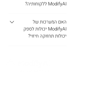
כל הנתונים והתקשורת.
ModifyAI ללקוחותיה?
תמיכה מקיפה מייעוץ ראשוני דרך
האם המערכות של
יישום ומעבר לכך, המבטיחה
שהמערכות פועלות בשיא היעילות.
ModifyAI יכולות לספק
יכולות תחזוקה חיזוי?
כן, מינוף ניתוחים מתקדמים ולמידת
מכונה כדי לחזות כשלים בציוד לפני
שהם מתרחשים, תוך הפחתת זמן
השבתה ועלויות תחזוקה.
עם ModifyAI, ניתן לשפר תהליכים קיימים ולבנות
שירותים חדשים, מה שמוביל לחסכון משמעותי
בזמן, בכסף ובכוח אדם. הפתרונות החדשניים שלנו
נועדו לייעל את זרימות העבודה שלך, להגביר את
היעילות ולהניע צמיחה בחברה.